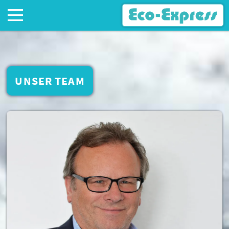
Home
Standorte
UNSER TEAM
Unternehmen
Historie
Umweltprogramm
Unser Team
Medien & Presse
Gemeinschaftsanlagen
Kundennutzen
Galerie