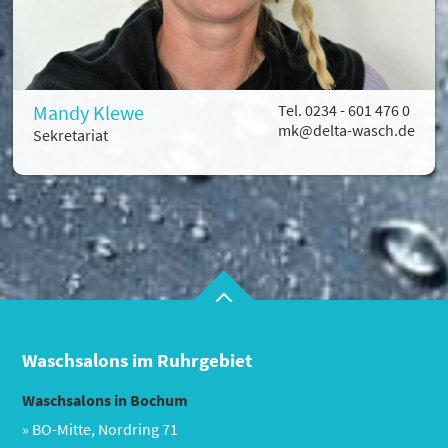
Mandy Klewe
Tel. 0234 - 601 476 0
mk@delta-wasch.de
Se­kre­ta­ri­at
Cookie-Hinweis
Um unsere Webseiten für Sie optimal zu
gestalten und fortlaufend zu verbessern, sowie
zur Geschwindigkeitsoptimierung verwenden
wir Cookies. Durch Bestätigen des Buttons 'Alle
akzeptieren' stimmen Sie der Verwendung zu.
Waschsalons im Ruhrgebiet
Über den Button 'Konfigurieren' können Sie
auswählen, welche Cookies Sie zulassen wollen.
Waschsalons in Bochum
Weitere Informationen erhalten Sie in unserer
Datenschutzerklärung.
» BO-Mitte, Nordring 71