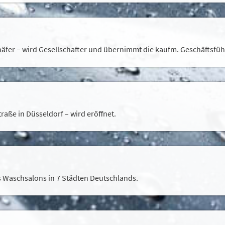
erung verwenden wir Cookies. Durch Bestätigen des Buttons 'Alle
 Über den Button 'Konfigurieren' können Sie auswählen, welche Co
ationen erhalten Sie in unserer
Datenschutzerklärung.
häfer – wird Gesellschafter und übernimmt die kaufm. Geschäftsfü
aße in Düsseldorf – wird eröffnet.
ss Waschsalons in 7 Städten Deutschlands.