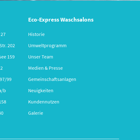
Eco-Express Waschsalons
 27
Historie
tr. 202
Umweltprogramm
see 159
Unser Team
82
Medien & Presse
 97/99
Gemeinschaftsanlagen
a/b
Neuigkeiten
158
Kundennutzen
40
Galerie