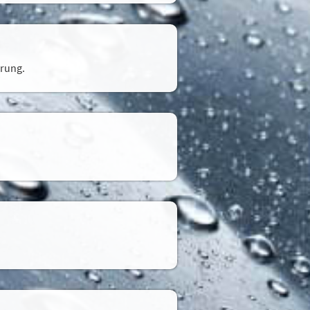
 akzeptieren' stimmen
okies Sie zulassen
hrung.
Konfigurieren