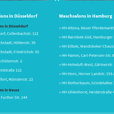
ons in Düsseldorf
Waschsalons in Hamburg
s in Düsseldorf
» HH-Altona, Neuer Pferdemarkt
orf, Collenbachstr. 122
» HH-Barmbek-Süd, Hamburger S
chstadt, Hüttenstr. 39
» HH-Eilbek, Wandsbeker Chaus
chstadt, Friedrichstr. 92
» HH-Hamm, Carl-Petersen-Str. 
Schützenstr. 2
» HH-Hoheluft-West, Gärtnerstr.
Oststraße 122
» HH-Horn, Horner Landstr. 193 
fort, Münsterstr. 22
» HH-Rotherbaum, Grindelallee 
ns in Neuss
» HH-Uhlenhorst, Herderstraße 
 Further Str. 144