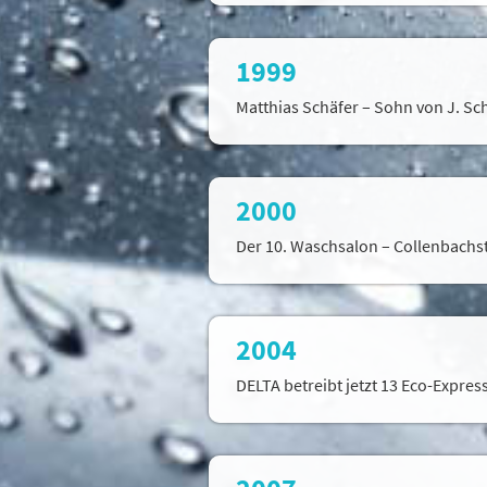
Geschwindigkeitsoptimi
Sie der Verwendung zu.
wollen. Weitere Inform
1999
Matthias Schäfer – Sohn von J. Sc
Alle akzeptieren
2000
Der 10. Waschsalon – Collenbachstr
2004
DELTA betreibt jetzt 13 Eco-Expre